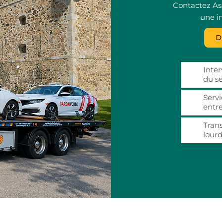
Contactez As
une in
D
Inter
du s
Servi
entre
Trans
lourd