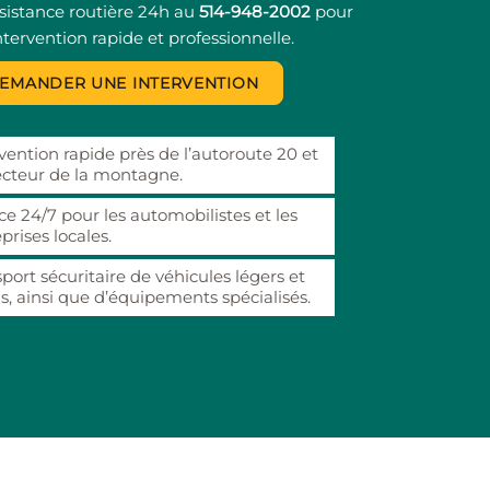
sistance routière 24h au
514-948-2002
pour
tervention rapide et professionnelle.
EMANDER UNE INTERVENTION
vention rapide près de l’autoroute 20 et
ecteur de la montagne.
ce 24/7 pour les automobilistes et les
prises locales.
port sécuritaire de véhicules légers et
s, ainsi que d’équipements spécialisés.