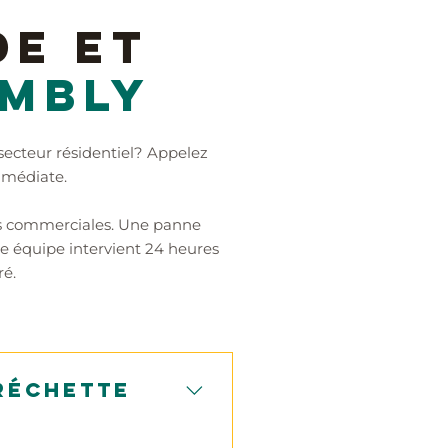
e et
ambly
secteur résidentiel? Appelez
mmédiate.
nes commerciales. Une panne
e équipe intervient 24 heures
ré.
réchette