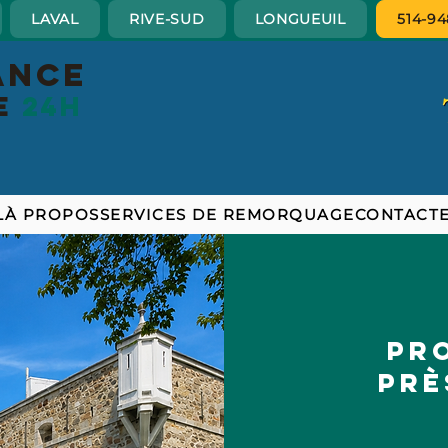
LAVAL
RIVE-SUD
LONGUEUIL
514-94
ance
re
24h
L
À PROPOS
SERVICES DE REMORQUAGE
CONTACT
Pr
prè